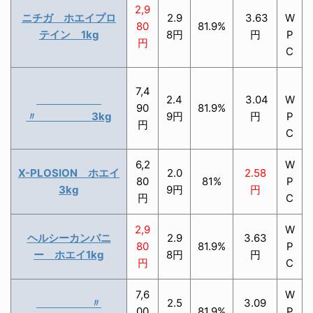
2,9
ニチガ ホエイプロ
2.9
3.63
W
80
81.9%
テイン 1kg
8円
円
P
円
C
7,4
2.4
3.04
W
90
81.9%
〃 3kg
9円
円
P
円
C
6,2
W
X-PLOSION ホエイ
2.0
2.58
80
81%
P
3kg
9円
円
円
C
2,9
W
ヘルシーカンパニ
2.9
3.63
80
81.9%
P
ー ホエイ1kg
8円
円
円
C
7,6
W
〃
2.5
3.09
00
81.9%
P