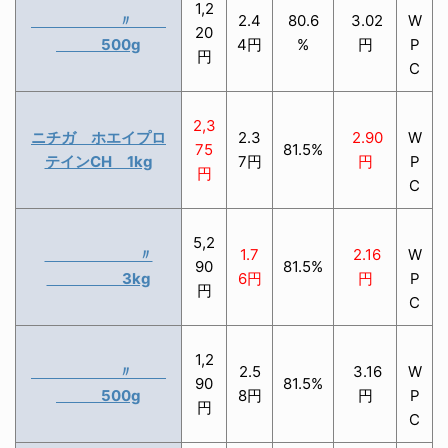
1,2
〃
2.4
80.6
3.02
W
20
500g
4円
%
円
P
円
C
2,3
ニチガ ホエイプロ
2.3
2.90
W
75
81.5%
テインCH 1kg
7円
円
P
円
C
5,2
〃
1.7
2.16
W
90
81.5%
3kg
6円
円
P
円
C
1,2
〃
2.5
3.16
W
90
81.5%
500g
8円
円
P
円
C