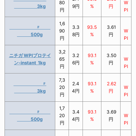
80
W
3kg
9円
%
円
円
PI
1,6
〃
3.3
93.5
3.61
90
W
500g
8円
%
円
円
PI
3,2
ニチガ WPIプロテイ
3.2
93.1
3.50
65
W
ン-instant 1kg
6円
%
円
円
PI
7,3
〃
2.4
93.1
2.62
20
W
3kg
4円
%
円
円
PI
1,7
〃
3.4
93.1
3.69
20
W
500g
4円
%
円
円
PI