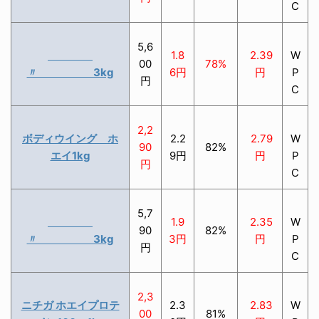
C
5,6
1.8
2.39
W
00
78%
〃 3kg
6円
円
P
円
C
2,2
ボディウイング ホ
2.2
2.79
W
90
82%
エイ1kg
9円
円
P
円
C
5,7
1.9
2.35
W
90
82%
〃 3kg
3円
円
P
円
C
2,3
ニチガ ホエイプロテ
2.3
2.83
W
00
81%