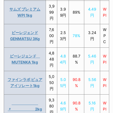
3,9
サムズ プレミアム
3.9
4.49
W
99
89%
WPI 1kg
9円
円
PI
円
7,6
W
ビーレジェンド
2.5
3.24
00
78%
P
GENMATSU 3Kg
3円
円
円
C
4,8
ビーレジェンド
4.8
88.7
5.46
W
48
MUTENKA 1kg
4円
%
円
PI
円
5,0
ファインラボ ピュア
5.0
90.8
5.56
W
50
アイソレート1kg
5円
%
円
PI
円
9,3
4.6
90.8
5.16
W
80
〃 2kg
9円
%
円
PI
円