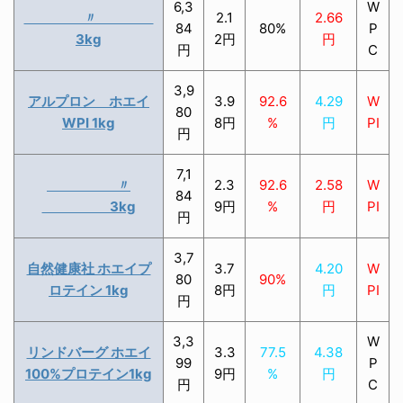
6,3
W
〃
2.1
2.66
84
80%
P
3kg
2円
円
円
C
3,9
アルプロン ホエイ
3.9
92.6
4.29
W
80
WPI 1kg
8円
%
円
PI
円
7,1
〃
2.3
92.6
2.58
W
84
3kg
9円
%
円
PI
円
3,7
自然健康社 ホエイプ
3.7
4.20
W
80
90%
ロテイン 1kg
8円
円
PI
円
3,3
W
リンドバーグ ホエイ
3.3
77.5
4.38
99
P
100%プロテイン1kg
9円
%
円
円
C