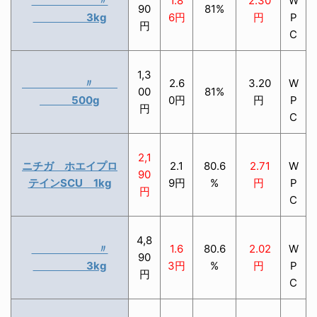
〃
1.8
2.30
W
90
81%
3kg
6円
円
P
円
C
1,3
〃
2.6
3.20
W
00
81%
500g
0円
円
P
円
C
2,1
ニチガ ホエイプロ
2.1
80.6
2.71
W
90
テインSCU 1kg
9円
%
円
P
円
C
4,8
〃
1.6
80.6
2.02
W
90
3kg
3円
%
円
P
円
C