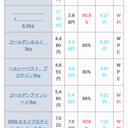
17,
3.8
90.8
4.27
W
〃
46
8円
%
円
PI
4.5kg
1円
4,4
W
ゴールデンホエイ
4.4
5.60
80
80%
P
1kg
8円
円
円
C
4,6
W
ヘルシーベスト プ
4.6
5.81
55
80%
P
ロテイン1kg
5円
円
円
C
5,4
ゴールデンアイソレ
5.4
6.22
W
80
88%
ート1kg
8円
円
PI
円
7,0
DNS ホエイプロテイ
7.0
97.6
7.02
W
20