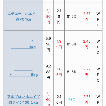
2,1
2.1
ニチエー ホエイ
2.67
W
80
8
81.6%
WPC 1kg
円
P
円
円
C
5,9
〃
1.9
2.45
W
98
81.6%
3kg
9円
円
P
円
C
9,2
1.8
2.27
W
88
81.6%
〃 5kg
5円
円
P
円
C
2,1
アルプロン ホエイプ
2.1
2.76
W
60
78%
ロテイン100 １kg
6円
円
P
円