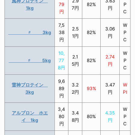
風神プロテイン
2.9
3.63
79
82%
P
1kg
7円
円
円
C
7,5
W
2.5
3.06
〃 3kg
38
82%
P
1円
円
円
C
10,
W
2.1
2.74
〃 5kg
77
82%
P
5円
円
8円
C
9,6
雷神プロテイン
3.2
3.47
W
89
93%
3kg
2円
円
PI
円
3,4
W
アルプロン ホエ
3.4
4.35
80
80%
P
イ 1kg
8円
円
円
C