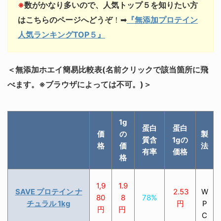
※
数がかなり多いので、人気トップ５を知りたい方
はこちらのページへどうぞ
！➡︎
『無添加プロテイン
人気ランキングTOP５』
＜無添加ホエイ簡易比較表(名前クリックで該当箇所に飛
べます。※ブラウザによっては不可。)＞
1g
蛋白
蛋白
価
の
製
質含
1gの
格
価
法
有率
価格
格
1,9
1.9
SAVE プロテイン ナ
2.53
W
80
8
78%
チュラル 1kg
円
P
円
円
C