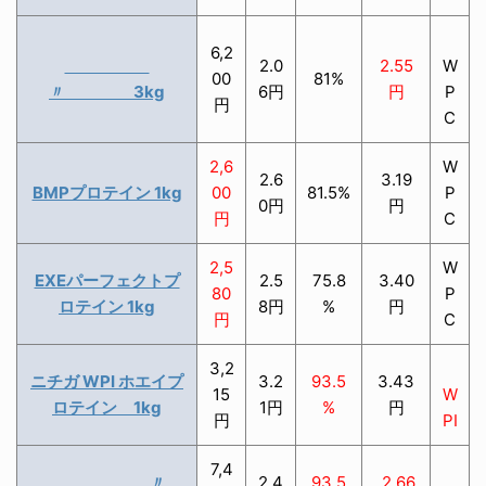
6,2
2.0
2.55
W
00
81%
〃 3kg
6円
円
P
円
C
2,6
W
2.6
3.19
BMPプロテイン 1kg
00
81.5%
P
0円
円
円
C
2,5
W
EXEパーフェクトプ
2.5
75.8
3.40
80
P
ロテイン 1kg
8円
%
円
円
C
3,2
ニチガ WPI ホエイプ
3.2
93.5
3.43
15
W
ロテイン 1kg
1円
%
円
円
PI
7,4
〃
2.4
93.5
2.66