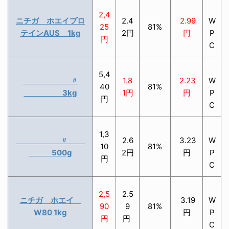
2,4
ニチガ ホエイプロ
2.4
2.99
W
25
81%
テインAUS 1kg
2円
円
P
円
C
5,4
〃
1.8
2.23
W
40
81%
3kg
1円
円
P
円
C
1,3
〃
2.6
3.23
W
10
81%
500g
2円
円
P
円
C
2,5
2.5
ニチガ ホエイ
3.19
W
90
9
81%
W80 1kg
円
P
円
円
C