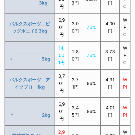
3kg
3円
円
円
C
6,9
W
バルクスポーツ ビ
3.0
4.00
01
75%
P
ッグホエイ2.3kg
0円
円
円
C
14,
W
2.8
3.73
00
75%
P
〃 5kg
0円
円
1円
C
3,7
バルクスポーツ ア
3.7
4.31
W
01
86%
イソプロ 1kg
1円
円
PI
円
6,9
3.4
4.01
W
01
86%
〃 2kg
5円
円
PI
円
2,9
W