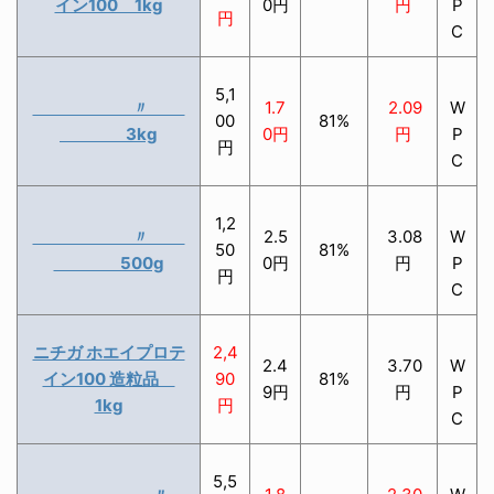
イン100 1kg
0円
円
P
円
C
5,1
〃
1.7
2.09
W
00
81%
3kg
0円
円
P
円
C
1,2
〃
2.5
3.08
W
50
81%
500g
0円
円
P
円
C
ニチガ ホエイプロテ
2,4
2.4
3.70
W
イン100 造粒品
90
81%
9円
円
P
1kg
円
C
5,5