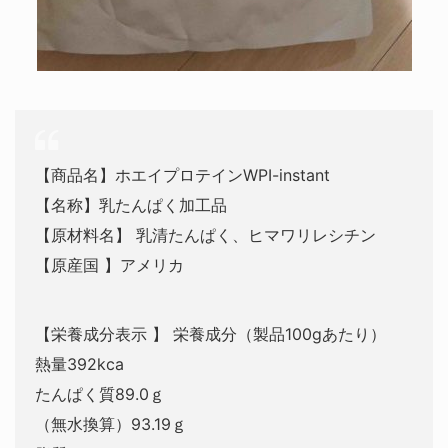
【商品名】ホエイプロテインWPI-instant
【名称】乳たんぱく加工品
【原材料名】 乳清たんぱく、ヒマワリレシチン
【原産国 】アメリカ
【栄養成分表示 】 栄養成分（製品100gあたり）
熱量392kca
たんぱく質89.0ｇ
（無水換算）93.19ｇ