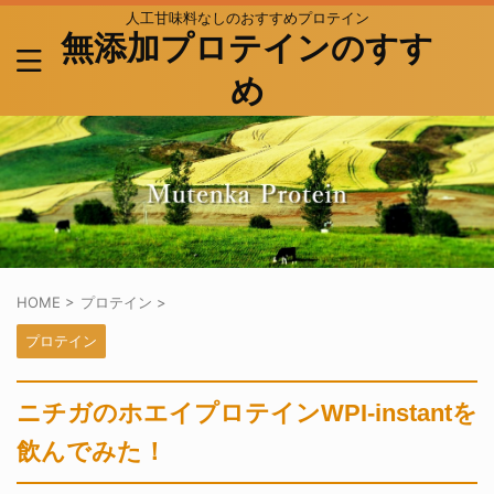
人工甘味料なしのおすすめプロテイン
無添加プロテインのすす
め
HOME
>
プロテイン
>
プロテイン
ニチガのホエイプロテインWPI-instantを
飲んでみた！